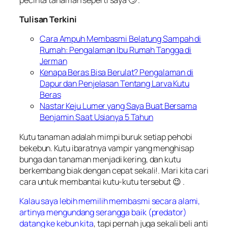
Tulisan Terkini
Cara Ampuh Membasmi Belatung Sampah di
Rumah: Pengalaman Ibu Rumah Tangga di
Jerman
Kenapa Beras Bisa Berulat? Pengalaman di
Dapur dan Penjelasan Tentang Larva Kutu
Beras
Nastar Keju Lumer yang Saya Buat Bersama
Benjamin Saat Usianya 5 Tahun
Kutu tanaman adalah mimpi buruk setiap pehobi
bekebun. Kutu ibaratnya vampir yang menghisap
bunga dan tanaman menjadi kering, dan kutu
berkembang biak dengan cepat sekali!. Mari kita cari
cara untuk membantai kutu-kutu tersebut 😉 .
Kalau saya lebih memilih membasmi secara alami,
artinya mengundang serangga baik (predator)
datang ke kebun kita
, tapi pernah juga sekali beli anti