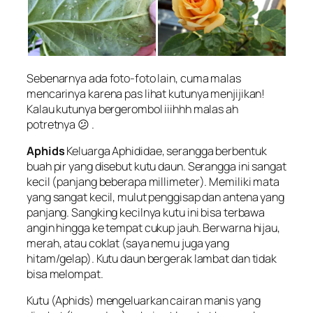
Sebenarnya ada foto-foto lain, cuma malas
mencarinya karena pas lihat kutunya menjijikan!
Kalau kutunya bergerombol iiihhh malas ah
potretnya 😕 .
Aphids
Keluarga Aphididae, serangga berbentuk
buah pir yang disebut kutu daun. Serangga ini sangat
kecil (panjang beberapa millimeter). Memiliki mata
yang sangat kecil, mulut penggisap dan antena yang
panjang. Sangking kecilnya kutu ini bisa terbawa
angin hingga ke tempat cukup jauh. Berwarna hijau,
merah, atau coklat (saya nemu juga yang
hitam/gelap). Kutu daun bergerak lambat dan tidak
bisa melompat.
Kutu (
Aphids
) mengeluarkan cairan manis yang