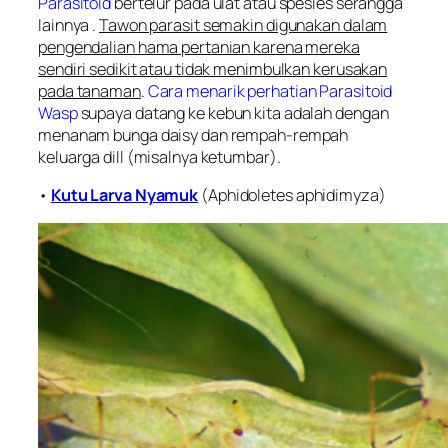
Parasitoid
bertelur pada ulat atau spesies serangga
lainnya .
Tawon parasit semakin digunakan dalam
pengendalian hama pertanian karena mereka
sendiri sedikit atau tidak menimbulkan kerusakan
pada tanaman
.
Cara menarik perhatian Parasitoid
Wasp
supaya datang ke kebun kita adalah dengan
menanam bunga daisy dan rempah-rempah
keluarga dill (misalnya ketumbar).
•
Kutu Larva Nyamuk
(
Aphidoletes aphidimyza
)