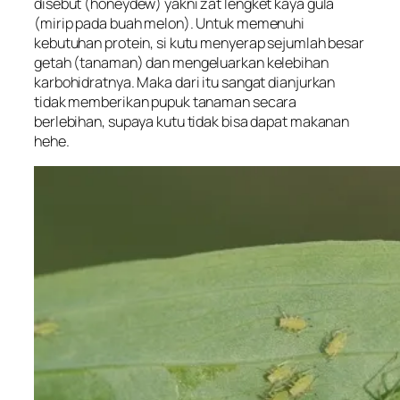
disebut (honeydew) yakni zat lengket kaya gula
(mirip pada buah melon). Untuk memenuhi
kebutuhan protein, si kutu menyerap sejumlah besar
getah (tanaman) dan mengeluarkan kelebihan
karbohidratnya. Maka dari itu sangat dianjurkan
tidak memberikan pupuk tanaman secara
berlebihan, supaya kutu tidak bisa dapat makanan
hehe.