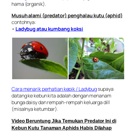
hama (organik).
Musuh alami (predator) penghalau kutu (aphid)
contohnya:
•
Ladybug atau kumbang koksi
Cara menarik perhatian kepik / Ladybug
supaya
datang ke kebun kita adalah dengan menanam
bunga daisy dan rempah-rempah keluarga dill
(misalnya ketumbar).
Video
Beruntung Jika Temukan Predator Ini di
Kebun Kutu Tanaman Aphids Habis Dilahap