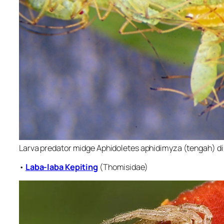
Larva predator midge Aphidoletes aphidimyza (tengah) di
•
Laba-laba Kepiting
(Thomisidae)