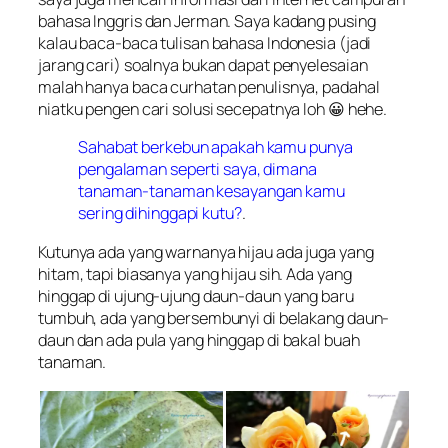
bahasa Inggris dan Jerman. Saya kadang pusing
kalau baca-baca tulisan bahasa Indonesia (jadi
jarang cari) soalnya bukan dapat penyelesaian
malah hanya baca curhatan penulisnya, padahal
niatku pengen cari solusi secepatnya loh 😀 hehe.
Sahabat berkebun apakah kamu punya
pengalaman seperti saya, dimana
tanaman-tanaman kesayangan kamu
sering dihinggapi kutu?
.
Kutunya ada yang warnanya hijau ada juga yang
hitam, tapi biasanya yang hijau sih. Ada yang
hinggap di ujung-ujung daun-daun yang baru
tumbuh, ada yang bersembunyi di belakang daun-
daun dan ada pula yang hinggap di bakal buah
tanaman.