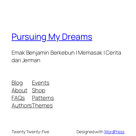
Pursuing My Dreams
Emak Benjamin Berkebun | Memasak | Cerita
dari Jerman
Blog
Events
About
Shop
FAQs
Patterns
Authors
Themes
Twenty Twenty-Five
Designed with
WordPress