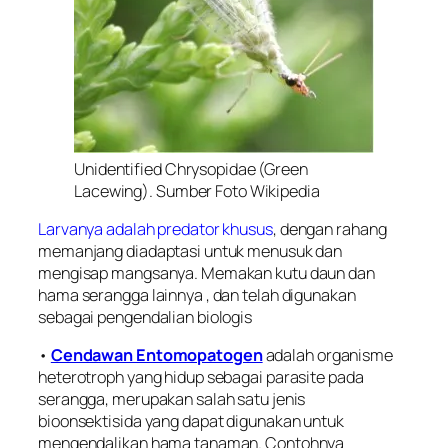
Unidentified Chrysopidae (Green
Lacewing). Sumber Foto Wikipedia
Larvanya adalah predator khusus
, dengan rahang
memanjang diadaptasi untuk menusuk dan
mengisap mangsanya. Memakan kutu daun dan
hama serangga lainnya , dan telah digunakan
sebagai pengendalian biologis
•
Cendawan Entomopatogen
adalah organisme
heterotroph yang hidup sebagai parasite pada
serangga, merupakan salah satu jenis
bioonsektisida yang dapat digunakan untuk
mengendalikan hama tanaman. Contohnya