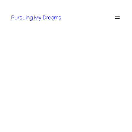
Skip
to
Pursuing My Dreams
content