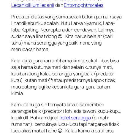
Lecanicillium lecanii
dan
Entomophthorales
.
Predator diatas yang sama sekali belum pernah saya
lihat dikebunku adalah: Kutu Larva Nyamuk, Laba-
laba Kepiting, Neuroptera dan cendawan. Lainnya
sudah saya lihat dong 😉 . Kita harus belajar (cari
tahu) mana serangga yang baik mana yang
merupakan hama.
Kalau kita gunakan antihama kimia, sekali
libas
bisa
saja hama kutunya mati dan selain kutunya mati,
kasihan dong kalau serangga yang baik (predator
kutu) ikutan mati 🙁 atau predatornya
kapok
tidak
mau datang lagi ke kebun kita gara-gara bahan
kimia.
Kamu tahu ga sih ternyata kita bisa membeli
serangga baik (predator) loh, ada tawon, kupu-kupu,
kepik dll. Bahkan dijual
hotel serangga
(rumah-
rumahan), bentuknya lucu-lucu tapi harganya tidak
lucu alias mahal hehe 😀 . Kalau kamu kreatif bisa