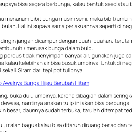
bi supaya bisa segera berbunga, kalau bentuk seed ata
mau menanam bibit bunga musim semi, maka bibit/umbinya
bulan. Hal ini supaya sama perlakuannya seperti di ne
pendingin jangan dicampur dengan buah-buahan, terut
membunuh / merusak bunga dalam bulb.
g porous tidak menyimpan banyak air, gunakan juga ca
a kalau kelebihan air bisa busuk umbinya. Untuk di nega
sekali. Siram dari tepi pot tulipnya.
lip Awalnya Bunga Hijau Berubah Hitam
uang, buka dulu umbinya, karena dibagian dalam seringk
 dewasa, nantinya anakan tulip ini akan bisa berbunga.
in besar, daunnya sudah terbuka, tarulah ditempat tedu
l, malah bagus kalau bisa ditaruh diruang ber ac dan 