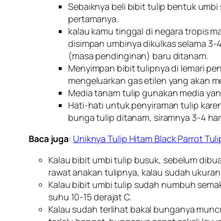
Sebaiknya beli bibit tulip bentuk um
pertamanya.
kalau kamu tinggal di negara tropis 
disimpan umbinya dikulkas selama 3-4 
(masa pendinginan) baru ditanam.
Menyimpan bibit tulipnya di lemari 
mengeluarkan gas etilen yang akan 
Media tanam tulip gunakan media yan
Hati-hati untuk penyiraman tulip karen
bunga tulip ditanam, siramnya 3-4 hari 
Baca juga
:
Uniknya Tulip Hitam Black Parrot Tu
Kalau bibit umbi tulip busuk, sebelum dib
rawat anakan tulipnya, kalau sudah ukuran
Kalau bibit umbi tulip sudah numbuh semak
suhu 10-15 derajat C.
Kalau sudah terlihat bakal bunganya muncu