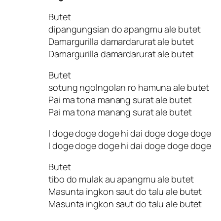
Butet
dipangungsian do apangmu ale butet
Damargurilla damardarurat ale butet
Damargurilla damardarurat ale butet
Butet
sotung ngolngolan ro hamuna ale butet
Pai ma tona manang surat ale butet
Pai ma tona manang surat ale butet
I doge doge doge hi dai doge doge doge
I doge doge doge hi dai doge doge doge
Butet
tibo do mulak au apangmu ale butet
Masunta ingkon saut do talu ale butet
Masunta ingkon saut do talu ale butet