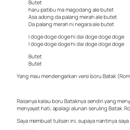
Butet
haru patibu ma magodang ale butet
Asa adong da palang merah ale butet
Da palang merah ni negara ale butet
I doge doge doge hi dai doge doge doge
I doge doge doge hi dai doge doge doge
Butet
Butet
Yang mau mendengarkan versi boru Batak (Ro
Rasanya kalau boru Bataknya sendiri yang meny
menyayat hati, apalagi alunan seruling Batak. 
Saya membuat tulisan ini, supaya nantinya saya b