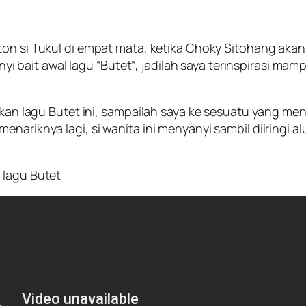
ton si Tukul di empat mata, ketika
Choky Sitohang
akan
nyi bait awal lagu “
Butet
“, jadilah saya terinspirasi mam
akan lagu Butet ini, sampailah saya ke sesuatu yang men
enariknya lagi, si wanita ini menyanyi sambil diiringi 
 lagu Butet