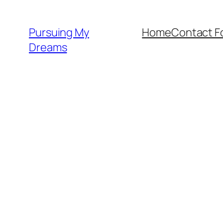
Skip
to
Pursuing My
Home
Contact F
content
Dreams