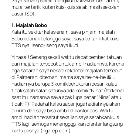
Saya senang sekali mengikuti kuis-kuis berhadiah,
mulai tertarik ikutan kuis-kuis sejak masih sekolah
dasar (SD).
1. Majalah Bobo
Kala itu sekitar kelas enam, saya pinjam majalah
Bobo ke anak tetangga saya, saya tertarik liat kuis
TTS nya, iseng-iseng saya ikuti,
Yihaaa!! Senang sekali waktu dapat pemberitahuan
dari majalah tersebut untuk ambil hadiahnya, karena
nga sabaran saya nekad ke kantor majalah tersebut
di Palmerah, ditemani mama saya he-he-he 😀 ..
hadiahnya berupa 3 komik berukuran besar, kalau
tidak salah salah satunya ada komik “Nina” (terkenal
saat itu, namanya saya agak lupa benar “Nina” atau
tidak :P). Padahal kalau sabar juga hadiahnya akan
dikirim dan saya bisa ambil di kantor pos. Waktu
ambil hadiah tersebut sekalian saya serahkan kuis
TTS lagi, semoga menangggg, kan diantar langsung
kartu posnya (ngarep.com).