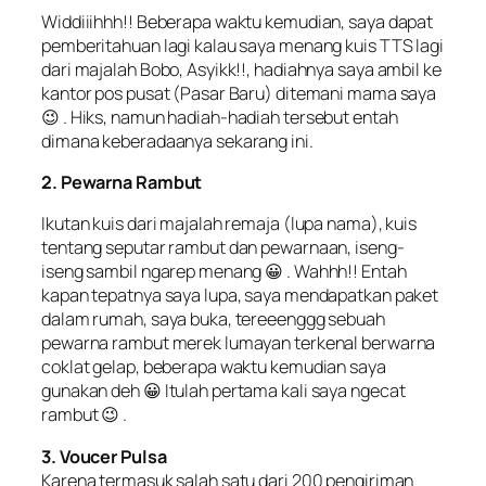
Widdiiihhh!! Beberapa waktu kemudian, saya dapat
pemberitahuan lagi kalau saya menang kuis TTS lagi
dari majalah Bobo, Asyikk!!, hadiahnya saya ambil ke
kantor pos pusat (Pasar Baru) ditemani mama saya
😉 . Hiks, namun hadiah-hadiah tersebut entah
dimana keberadaanya sekarang ini.
2. Pewarna Rambut
Ikutan kuis dari majalah remaja (lupa nama), kuis
tentang seputar rambut dan pewarnaan, iseng-
iseng sambil ngarep menang 😀 . Wahhh!! Entah
kapan tepatnya saya lupa, saya mendapatkan paket
dalam rumah, saya buka, tereeenggg sebuah
pewarna rambut merek lumayan terkenal berwarna
coklat gelap, beberapa waktu kemudian saya
gunakan deh 😀 Itulah pertama kali saya ngecat
rambut 😉 .
3. Voucer Pulsa
Karena termasuk salah satu dari 200 pengiriman