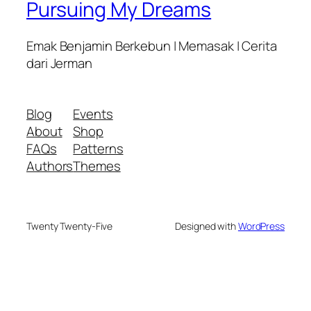
Pursuing My Dreams
Emak Benjamin Berkebun | Memasak | Cerita
dari Jerman
Blog
Events
About
Shop
FAQs
Patterns
Authors
Themes
Twenty Twenty-Five
Designed with
WordPress