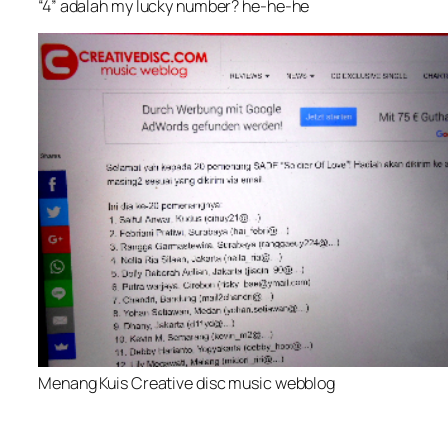
“4” adalah my lucky number? he-he-he
Menang Kuis Creative disc music webblog