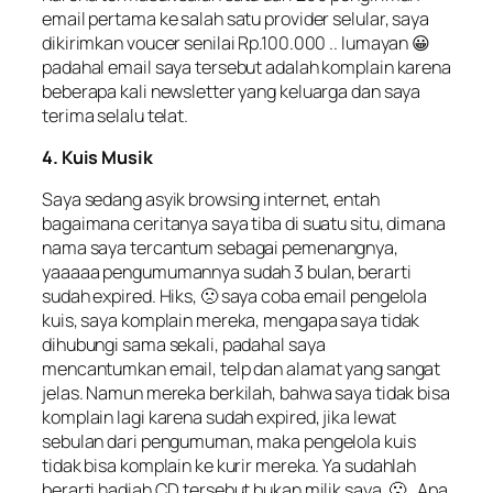
email pertama ke salah satu provider selular, saya
dikirimkan voucer senilai Rp.100.000 .. lumayan 😀
padahal email saya tersebut adalah komplain karena
beberapa kali newsletter yang keluarga dan saya
terima selalu telat.
4. Kuis Musik
Saya sedang asyik browsing internet, entah
bagaimana ceritanya saya tiba di suatu situ, dimana
nama saya tercantum sebagai pemenangnya,
yaaaaa pengumumannya sudah 3 bulan, berarti
sudah expired. Hiks, 🙁 saya coba email pengelola
kuis, saya komplain mereka, mengapa saya tidak
dihubungi sama sekali, padahal saya
mencantumkan email, telp dan alamat yang sangat
jelas. Namun mereka berkilah, bahwa saya tidak bisa
komplain lagi karena sudah expired, jika lewat
sebulan dari pengumuman, maka pengelola kuis
tidak bisa komplain ke kurir mereka. Ya sudahlah
berarti hadiah CD tersebut bukan milik saya. 🙁 . Apa