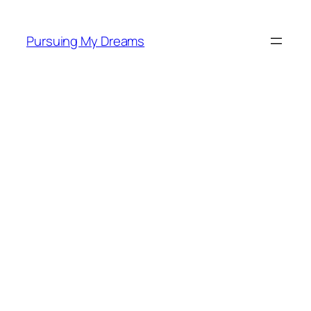
Skip
to
Pursuing My Dreams
content