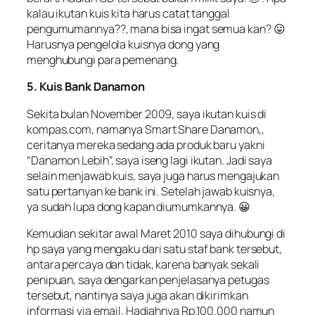
kalau ikutan kuis kita harus catat tanggal
pengumumannya??, mana bisa ingat semua kan? 😛
Harusnya pengelola kuisnya dong yang
menghubungi para pemenang.
5. Kuis Bank Danamon
Sekita bulan November 2009, saya ikutan kuis di
kompas.com, namanya Smart Share Danamon,,
ceritanya mereka sedang ada produk baru yakni
“Danamon Lebih”, saya iseng lagi ikutan. Jadi saya
selain menjawab kuis, saya juga harus mengajukan
satu pertanyan ke bank ini. Setelah jawab kuisnya,
ya sudah lupa dong kapan diumumkannya. 😀
Kemudian sekitar awal Maret 2010 saya dihubungi di
hp saya yang mengaku dari satu staf bank tersebut,
antara percaya dan tidak, karena banyak sekali
penipuan, saya dengarkan penjelasanya petugas
tersebut, nantinya saya juga akan dikirimkan
informasi via email. Hadiahnya Rp.100.000 namun