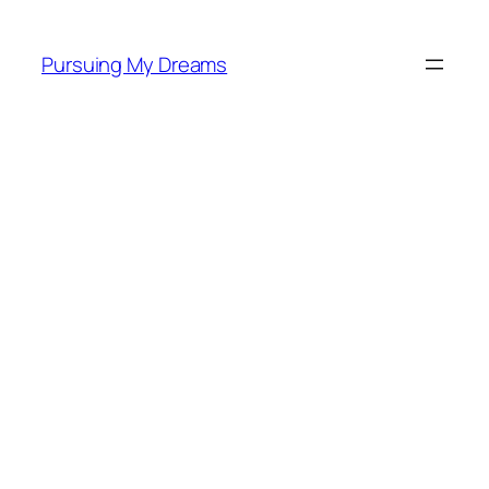
Skip
to
Pursuing My Dreams
content