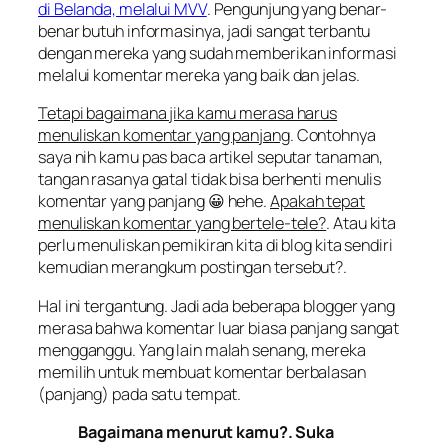
di Belanda, melalui MVV
. Pengunjung yang benar-
benar butuh informasinya, jadi sangat terbantu
dengan mereka yang sudah memberikan informasi
melalui komentar mereka yang baik dan jelas.
Tetapi bagaimana jika kamu merasa harus
menuliskan komentar yang panjang
. Contohnya
saya nih kamu pas baca artikel seputar tanaman,
tangan rasanya
gatal
tidak bisa berhenti menulis
komentar yang panjang 😀 hehe.
Apakah tepat
menuliskan komentar yang bertele-tele?
. Atau kita
perlu menuliskan pemikiran kita di blog kita sendiri
kemudian merangkum postingan tersebut?.
Hal ini tergantung. Jadi ada beberapa blogger yang
merasa bahwa komentar luar biasa panjang sangat
mengganggu. Yang lain malah senang, mereka
memilih untuk membuat komentar berbalasan
(panjang) pada satu tempat.
Bagaimana menurut kamu?. Suka