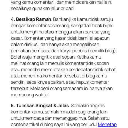
yang kamu komentari, dan membicarakan hal lain,
sebaiknya gunakan jalur pribadi.
4. Bersikap Ramah
. Bahkan jika kamu tidak setuju
dengan komentar seseorang, sangatlah tidak bijak
untuk menghina atau menggunakan bahasa yang
kasar. Komentar yang kasar tidak bernilai apapun
dalam diskusi, dan hanya akan mengalihkan
perhatian pembaca dari karya penulis (pemilik blog).
Boleh saja mengritik asal sopan. Ketika kamu
melihat orang lain menulis komentar tidak sopan
atau mencoba menciptakan perdebatan tidak sehat,
atau menerima komentar tersebut di blog kamu
sendiri, sebaiknya abaikan, atau hapus komentar
tersebut. Meladeni orang semacam ini hanya akan
membuang waktu!.
5. Tuliskan Singkat & Jelas
. Semakin ringkas
komentar kamu, semakin mudah bagi orang lain
untuk membaca dan menanggapinya. Salah satu
contoh artikel di blog saya ini yang berjudul
Menetap