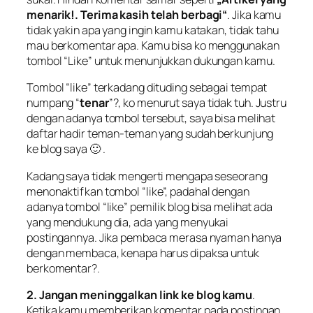
menarik!. Terima kasih telah berbagi“
. Jika kamu
tidak yakin apa yang ingin kamu katakan, tidak tahu
mau berkomentar apa. Kamu bisa ko menggunakan
tombol “
Like
” untuk menunjukkan dukungan kamu.
Tombol “
like
” terkadang di
tuding
sebagai tempat
numpang “
tenar
”?, ko menurut saya tidak tuh. Justru
dengan adanya tombol tersebut, saya bisa melihat
daftar hadir teman-teman yang sudah berkunjung
ke blog saya 🙂 .
Kadang saya tidak mengerti mengapa seseorang
menonaktifkan tombol “
like
”, padahal dengan
adanya tombol “like” pemilik blog bisa melihat ada
yang mendukung dia, ada yang menyukai
postingannya. Jika pembaca merasa nyaman hanya
dengan membaca, kenapa harus dipaksa untuk
berkomentar?.
2. Jangan meninggalkan link ke blog kamu
.
Ketika kamu memberikan komentar pada postingan