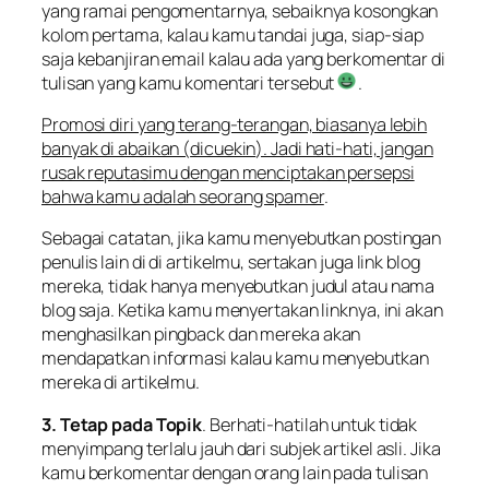
yang ramai pengomentarnya, sebaiknya kosongkan
kolom pertama, kalau kamu tandai juga, siap-siap
saja kebanjiran email kalau ada yang berkomentar di
tulisan yang kamu komentari tersebut
.
Promosi diri yang terang-terangan, biasanya lebih
banyak di abaikan (
dicuekin
). Jadi hati-hati, jangan
rusak reputasimu dengan menciptakan persepsi
bahwa kamu adalah seorang spamer
.
Sebagai catatan, jika kamu menyebutkan postingan
penulis lain di di artikelmu, sertakan juga link blog
mereka, tidak hanya menyebutkan judul atau nama
blog saja. Ketika kamu menyertakan linknya, ini akan
menghasilkan
pingback
dan mereka akan
mendapatkan informasi kalau kamu menyebutkan
mereka di artikelmu.
3. Tetap pada Topik
. Berhati-hatilah untuk tidak
menyimpang terlalu jauh dari subjek artikel asli. Jika
kamu berkomentar dengan orang lain pada tulisan