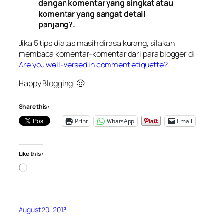
dengan komentar yang singkat atau
komentar yang sangat detail
panjang?.
Jika 5 tips diatas masih dirasa kurang, silakan
membaca komentar-komentar dari para blogger di
Are you well-versed in comment etiquette?
.
Happy Blogging! 🙂
Share this:
Print
WhatsApp
Email
Like this:
Loading…
August 20, 2013