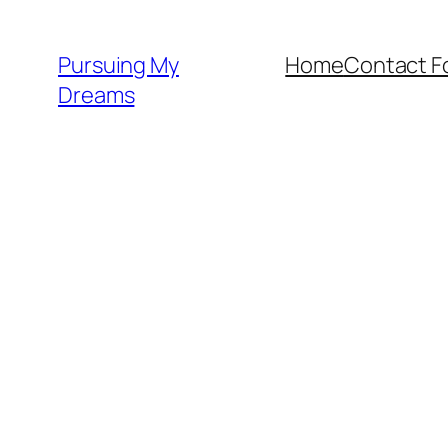
Skip
to
Pursuing My
Home
Contact F
content
Dreams