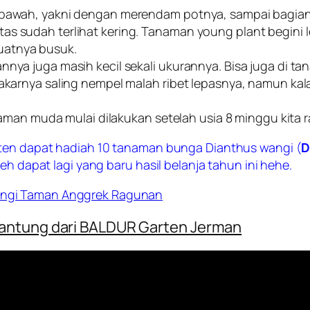
 bawah, yakni dengan merendam potnya, sampai bagian a
as sudah terlihat kering. Tanaman young plant begini l
uatnya busuk.
nnya juga masih kecil sekali ukurannya. Bisa juga di ta
r, akarnya saling nempel malah ribet lepasnya, namun 
n muda mulai dilakukan setelah usia 8 minggu kita r
rten dapat hadiah 10 tanaman bunga Dianthus wangi (
D
eh dapat lagi yang baru hasil belanja tahun ini hehe.
ungi Taman Anggrek Ragunan
Gantung dari BALDUR Garten Jerman