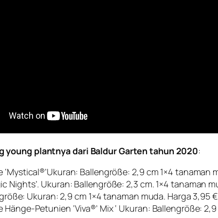
g young plantnya dari Baldur Garten tahun 2020
:
e ‘Mystical®’Ukuran: Ballengröße: 2,9 cm 1×4 tanaman m
c Nights’. Ukuran: Ballengröße: 2,3 cm. 1×4 tanaman mu
fergröße: Ukuran: 2,9 cm 1×4 tanaman muda. Harga 3,95 
e Hänge-Petunien ‘Viva®’ Mix ‘ Ukuran: Ballengröße: 2