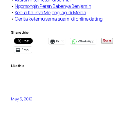
•
Ngomongin Peran Babenya Benjamin
•
Kedua Kalinya Mejeng lagi di Media
•
Cerita ketemu sama suami di online dating
Share this:
Print
WhatsApp
Email
Like this:
May 5, 2012