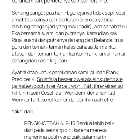
berantem tuh, pendetanya sampai heran :D.
Senang banget pas hari H, gerejanya tidak sepi-sepi
amat (tipikalnya pemberkatan di Eropa ya bisa
dihitung dengan jari yang mau hadir), ada sahabatku
Eka bersama suami dan putranya, kemudian kak
Rina, suami dan putranya datang dari Belanda, trus
guru dan teman-teman kelas bahasa Jermanku,
atasan dan teman-teman kantor Frank ramai-ramai
datang dan kasih kejutan.
Ayat alkitab untuk pernikahan kami, pilihan Frank,
Prediger 4
:
So ist’s ja besser zwei als eins; denn sie
genießen doch ihrer Arbeit wohl. Fällt ihrer einer so
hilft ihm sein Gesell auf. Weh dem, der allein ist!
Wenn er fällt, so ist keiner da, der ihm aufhelfe
.
Yakni dari
PENGKHOTBAH 4: 9-10 Berdua lebih baik
dari pada seorang diri, karena mereka
menerima upah yang baik dalam jerih