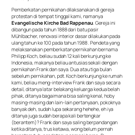
Pemberkatan pernikahan dilaksanakan di gereja
protestan di tempat tinggal kami, namanya
Evangelische Kirche Bad Rappenau
. Gereja ini
dibangun pada tahun 1888 dari batu pasir
Mühlbacher, renovasi interior dasar dilakukan pada
ulang tahun ke 100 pada tahun 1988 . Pendeta yang
melaksanakan pemberkatan pernikahan bernama
Philipp Koch, beliau sudah 12 kali berkunjung ke
Indonesia, makanya beliau antusias sekali dengan
pernikahan Frank dan saya. Dua atau tiga bulan
sebelum pernikahan, pdt. Koch berkunjung ke rumah
kami, beliau meng-interview Frank dan saya secara
detail, ditanya latar belakang keluarga kedua belah
pihak, ditanya bagaimana bisa saling kenal, hoby
masing-masing dan lain-lain pertanyaan, pokoknya
banyak deh, sudah lupa sekarang hehehe, eh iya
ditanya juga sudah berapa kali bertengkar
(berantem)? Frank dan saya saling berpandangan
ketika ditanya, trus ketawa, wong belum pernah