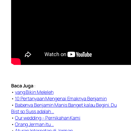
Baca Juga
:
•
yang Bikin Meleleh
•
10 Pertanyaan Mengenai Emaknya Benjamin
•
Babenya Benjamin Manis Banget kalau Begini. Du
Bist so Suss adalah ..
•
Our wedding – Pernikahan Kami
•
Orang Jerman itu ..
•
Aturan Internetan di Jerman