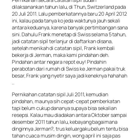
dilaksanankan tahun lalu, di Thun, Switzerland pada
20 Juli 2011. Lalu pemberkatannya baru 20 April 2012
ini, kalau pada tanya ko jeda waktunya jauh sekali
antara keduanya, karena banyak pertimbangan sana
sini. Dahulu Frank menetap di Swiss selama 5 tahun,
jadi catatan sipil terlanjur di daftarkan disana,
setelah menikah di catatan sipil, Frank kembali
bekerja di Jerman, maka kami pindahan deh.
Pindahan antar negara repot euy! Pindahin
perabotan dari rumah di Swiss ke Jerman pakai truk
besar, Frank yang nyetir saya jadi keneknya hahahah
..
Pernikahan catatan sipil Juli 2011, kemudian
pindahan, maunya sih cepat-cepat pemberkatan
tapi belum cukup dananya supaya bisa sekalian
resepsi. Kalau mau diadakan antara Oktober sampai
desember 2011 tahun lalu, kebayang bagaimana
dinginnya Jerman?, trus keluargaku belum tentu bisa
tahan cuaca musim dingin, wong april ini saja pas