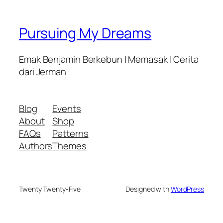
Pursuing My Dreams
Emak Benjamin Berkebun | Memasak | Cerita
dari Jerman
Blog
Events
About
Shop
FAQs
Patterns
Authors
Themes
Twenty Twenty-Five
Designed with
WordPress