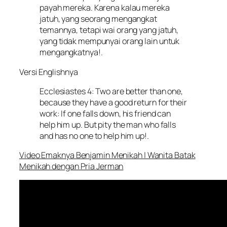
payah mereka. Karena kalau mereka
jatuh, yang seorang mengangkat
temannya, tetapi wai orang yang jatuh,
yang tidak mempunyai orang lain untuk
mengangkatnya!.
Versi Englishnya
Ecclesiastes 4: Two are better than one,
because they have a good return for their
work: If one falls down, his friend can
help him up. But pity the man who falls
and has no one to help him up!.
Video Emaknya Benjamin Menikah | Wanita Batak
Menikah dengan Pria Jerman