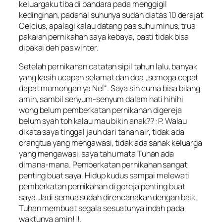
keluargaku tiba di bandara pada menggigil
kedinginan, padahal suhunya sudah diatas 10 derajat
Celcius, apalagi kalau datang pas suhu minus, trus
pakaian pernikahan saya kebaya, pasti tidak bisa
dipakai deh pas winter.
Setelah pernikahan catatan sipil tahun lalu, banyak
yang kasih ucapan selamat dan doa „
semoga cepat
dapat momongan ya Nel
“. Saya sih cuma bisa bilang
amin, sambil senyum-senyum dalam hati hihihi
wong belum pemberkatan pernikahan digereja
belum syah toh kalau mau bikin anak?? :P. Walau
dikata saya tinggal jauh dari tanah air, tidak ada
orangtua yang mengawasi, tidak ada sanak keluarga
yang mengawasi, saya tahu mata Tuhan ada
dimana-mana. Pemberkatan pernikahan sangat
penting buat saya. Hidup kudus sampai melewati
pemberkatan pernikahan di gereja penting buat
saya. Jadi semua sudah direncanakan dengan baik,
Tuhan membuat segala sesuatunya indah pada
waktunya amin!!!.