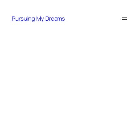
Skip
to
Pursuing My Dreams
content