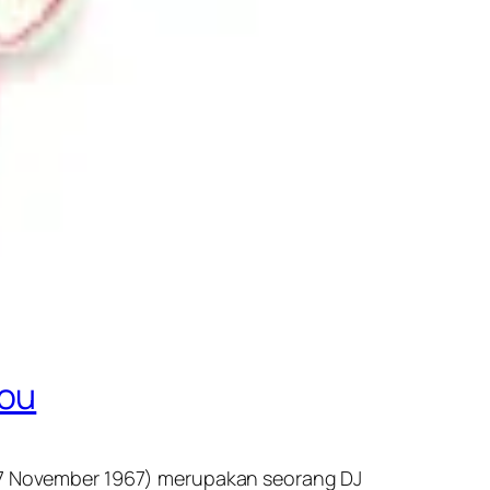
You
is 7 November 1967) merupakan seorang DJ