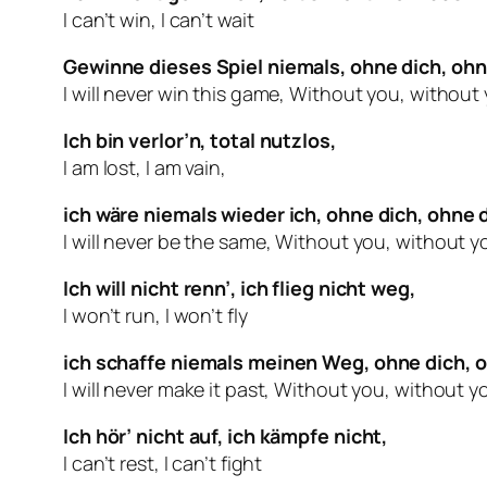
I can’t win, I can’t wait
Gewinne dieses Spiel niemals, ohne dich, ohn
I will never win this game, Without you, without
Ich bin verlor’n, total nutzlos,
I am lost, I am vain,
ich wäre niemals wieder ich, ohne dich, ohne 
I will never be the same, Without you, without y
Ich will nicht renn’, ich flieg nicht weg,
I won’t run, I won’t fly
ich schaffe niemals meinen Weg, ohne dich, o
I will never make it past, Without you, without y
Ich hör’ nicht auf, ich kämpfe nicht,
I can’t rest, I can’t fight