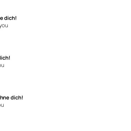
e dich!
 you
dich!
ou
hne dich!
ou