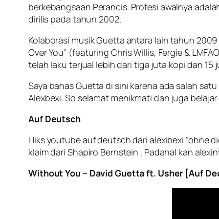
berkebangsaan Perancis. Profesi awalnya adala
dirilis pada tahun 2002.
Kolaborasi musik Guetta antara lain tahun 2009
Over You
” (featuring Chris Willis, Fergie & LMFAO
telah laku terjual lebih dari tiga juta kopi dan 15
Saya bahas Guetta di sini karena ada salah satu
Alexbexi
. So selamat menikmati dan juga belajar 
Auf Deutsch
Hiks youtube auf deutsch dari alexibexi “ohne d
klaim dari Shapiro Bernstein . Padahal kan alexin
Without You – David Guetta ft. Usher [Auf De