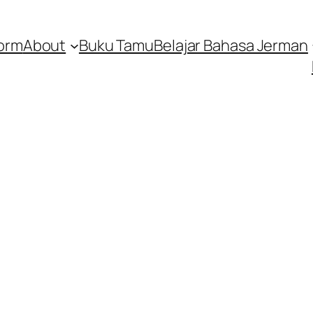
orm
About
Buku Tamu
Belajar Bahasa Jerman