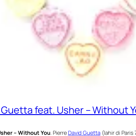
Guetta feat. Usher – Without 
Usher – Without You
. Pierre
David Guetta
(lahir di Par