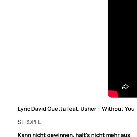
Lyric David Guetta feat. Usher – Without You
STROPHE
Kann nicht gewinnen, halt’s nicht mehr aus