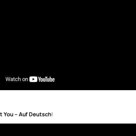
ut You – Auf Deutsch
!