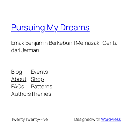
Pursuing My Dreams
Emak Benjamin Berkebun | Memasak | Cerita
dari Jerman
Blog
Events
About
Shop
FAQs
Patterns
Authors
Themes
Twenty Twenty-Five
Designed with
WordPress