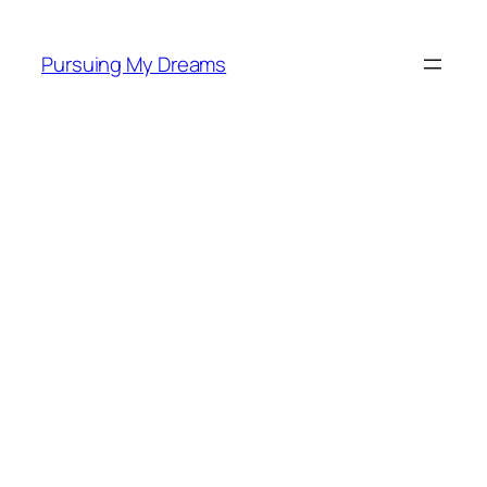
Skip
to
Pursuing My Dreams
content