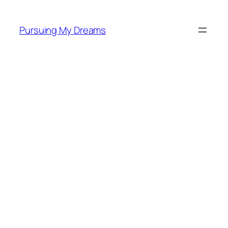
Skip
to
Pursuing My Dreams
content