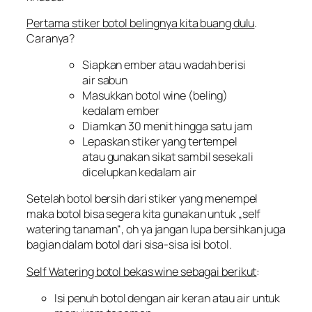
Pertama stiker botol belingnya kita buang dulu
.
Caranya?
Siapkan ember atau wadah berisi
air sabun
Masukkan botol wine (beling)
kedalam ember
Diamkan 30 menit hingga satu jam
Lepaskan stiker yang tertempel
atau gunakan sikat sambil sesekali
dicelupkan kedalam air
Setelah botol bersih dari stiker yang menempel
maka botol bisa segera kita gunakan untuk „
self
watering tanaman
“, oh ya jangan lupa bersihkan juga
bagian dalam botol dari sisa-sisa isi botol.
Self Watering botol bekas wine sebagai berikut
:
Isi penuh botol dengan air keran atau air untuk