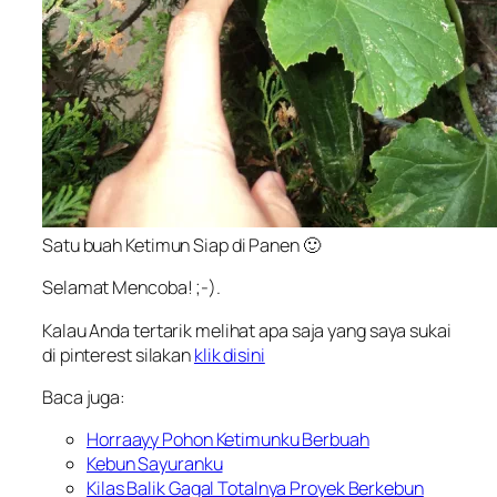
Satu buah Ketimun Siap di Panen 🙂
Selamat Mencoba! ;-).
Kalau Anda tertarik melihat apa saja yang saya sukai
di pinterest silakan
klik disini
Baca juga:
Horraayy Pohon Ketimunku Berbuah
Kebun Sayuranku
Kilas Balik Gagal Totalnya Proyek Berkebun