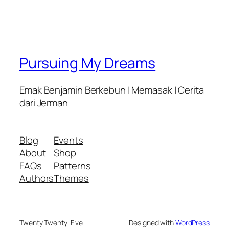
Pursuing My Dreams
Emak Benjamin Berkebun | Memasak | Cerita
dari Jerman
Blog
Events
About
Shop
FAQs
Patterns
Authors
Themes
Twenty Twenty-Five
Designed with
WordPress