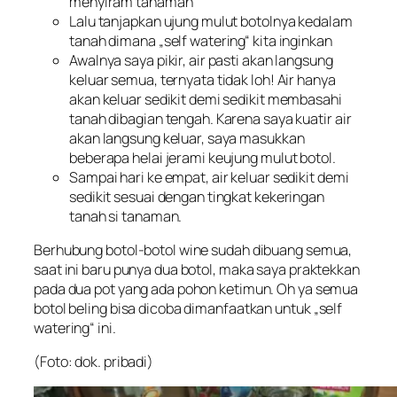
menyiram tanaman
Lalu tanjapkan ujung mulut botolnya kedalam
tanah dimana „self watering“ kita inginkan
Awalnya saya pikir, air pasti akan langsung
keluar semua, ternyata tidak loh! Air hanya
akan keluar sedikit demi sedikit membasahi
tanah dibagian tengah. Karena saya kuatir air
akan langsung keluar, saya masukkan
beberapa helai jerami keujung mulut botol.
Sampai hari ke empat, air keluar sedikit demi
sedikit sesuai dengan tingkat kekeringan
tanah si tanaman.
Berhubung botol-botol wine sudah dibuang semua,
saat ini baru punya dua botol, maka saya praktekkan
pada dua pot yang ada pohon ketimun. Oh ya semua
botol beling bisa dicoba dimanfaatkan untuk „
self
watering
“ ini.
(Foto: dok. pribadi)