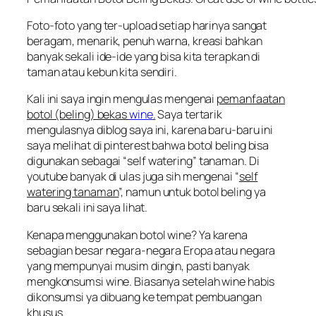
Foto-foto yang ter-upload setiap harinya sangat
beragam, menarik, penuh warna, kreasi bahkan
banyak sekali ide-ide yang bisa kita terapkan di
taman atau kebun kita sendiri.
Kali ini saya ingin mengulas mengenai
pemanfaatan
botol (beling) bekas
wine
.
Saya tertarik
mengulasnya diblog saya ini, karena baru-baru ini
saya melihat di
pinterest
bahwa botol beling bisa
digunakan sebagai “
self watering
” tanaman. Di
youtube banyak di ulas juga sih mengenai “
self
watering tanaman
”, namun untuk botol beling ya
baru sekali ini saya lihat.
Kenapa menggunakan botol wine? Ya karena
sebagian besar negara-negara Eropa atau negara
yang mempunyai musim dingin, pasti banyak
mengkonsumsi wine. Biasanya setelah wine habis
dikonsumsi ya dibuang ke tempat pembuangan
khusus.