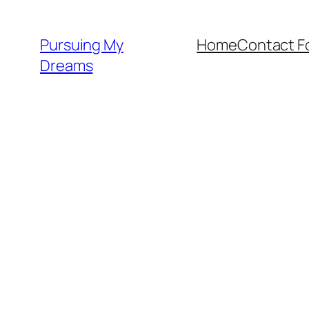
Skip
to
Pursuing My
Home
Contact F
content
Dreams