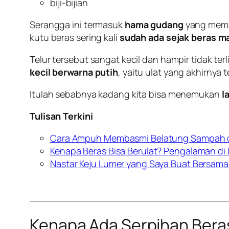
biji-bijian
Serangga ini termasuk
hama gudang
yang meman
kutu beras sering kali
sudah ada sejak beras m
Telur tersebut sangat kecil dan hampir tidak te
kecil berwarna putih
, yaitu ulat yang akhirnya t
Itulah sebabnya kadang kita bisa menemukan
l
Tulisan Terkini
Cara Ampuh Membasmi Belatung Sampah d
Kenapa Beras Bisa Berulat? Pengalaman di
Nastar Keju Lumer yang Saya Buat Bersama
Kenapa Ada Serpihan Beras