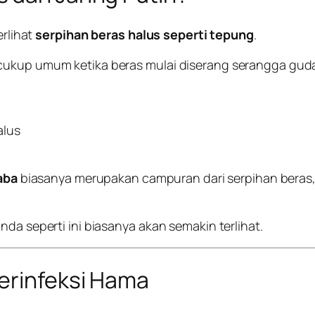
erlihat
serpihan beras halus seperti tepung
.
 cukup umum ketika beras mulai diserang serangga gud
alus
laba
biasanya merupakan campuran dari serpihan beras, si
da seperti ini biasanya akan semakin terlihat.
erinfeksi Hama