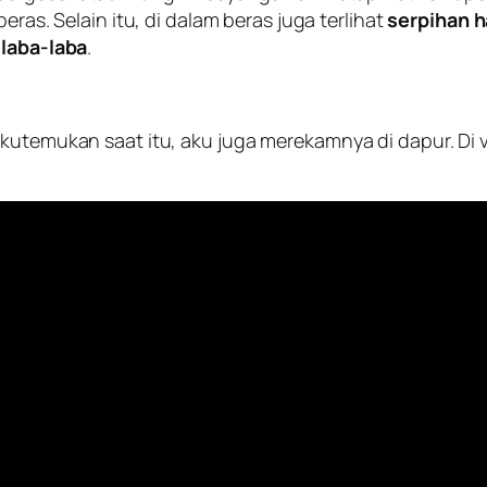
eras. Selain itu, di dalam beras juga terlihat
serpihan h
 laba-laba
.
utemukan saat itu, aku juga merekamnya di dapur. Di vide