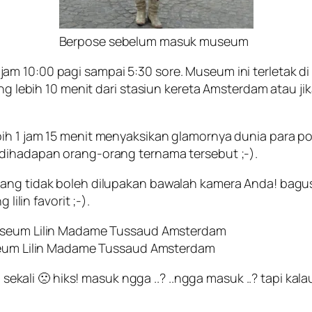
Berpose sebelum masuk museum
am 10:00 pagi sampai 5:30 sore. Museum ini terletak d
urang lebih 10 menit dari stasiun kereta Amsterdam ata
h 1 jam 15 menit menyaksikan glamornya dunia para polit
 dihadapan orang-orang ternama tersebut ;-).
yang tidak boleh dilupakan bawalah kamera Anda! bag
in favorit ;-).
um Lilin Madame Tussaud Amsterdam
li 🙁 hiks! masuk ngga ..? ..ngga masuk ..? tapi kala