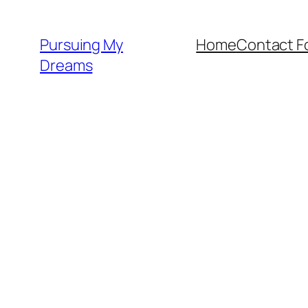
Skip
to
Pursuing My
Home
Contact F
content
Dreams