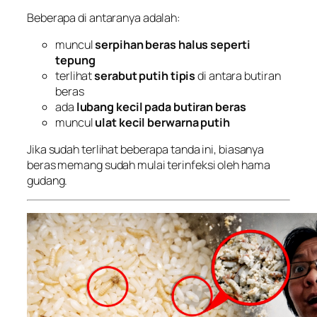
Beberapa di antaranya adalah:
muncul
serpihan beras halus seperti
tepung
terlihat
serabut putih tipis
di antara butiran
beras
ada
lubang kecil pada butiran beras
muncul
ulat kecil berwarna putih
Jika sudah terlihat beberapa tanda ini, biasanya
beras memang sudah mulai terinfeksi oleh hama
gudang.