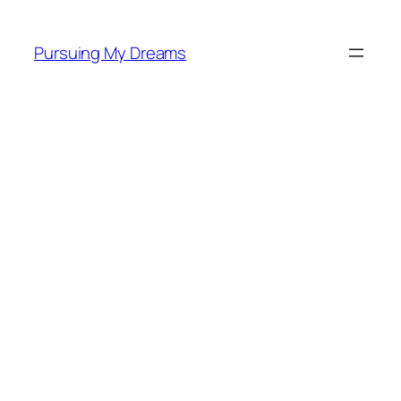
Skip
to
Pursuing My Dreams
content