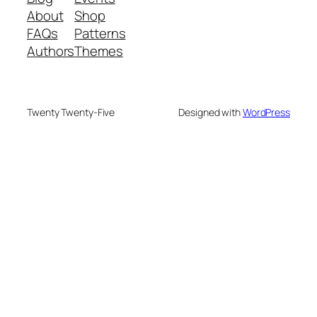
About
Shop
FAQs
Patterns
Authors
Themes
Twenty Twenty-Five
Designed with
WordPress