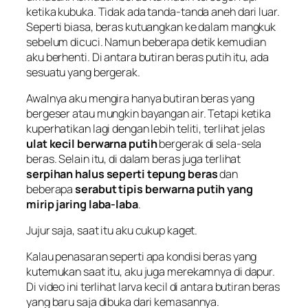
ketika kubuka. Tidak ada tanda-tanda aneh dari luar.
Seperti biasa, beras kutuangkan ke dalam mangkuk
sebelum dicuci. Namun beberapa detik kemudian
aku berhenti. Di antara butiran beras putih itu, ada
sesuatu yang bergerak.
Awalnya aku mengira hanya butiran beras yang
bergeser atau mungkin bayangan air. Tetapi ketika
kuperhatikan lagi dengan lebih teliti, terlihat jelas
ulat kecil berwarna putih
bergerak di sela-sela
beras. Selain itu, di dalam beras juga terlihat
serpihan halus seperti tepung beras
dan
beberapa
serabut tipis berwarna putih yang
mirip jaring laba-laba
.
Jujur saja, saat itu aku cukup kaget.
Kalau penasaran seperti apa kondisi beras yang
kutemukan saat itu, aku juga merekamnya di dapur.
Di video ini terlihat larva kecil di antara butiran beras
yang baru saja dibuka dari kemasannya.