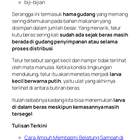
biji-bijian
Serangga ini termasuk
hama gudang
yang memang
sering ditemukan pada bahan makanan yang
disimpan dalam jumlah besar. Yang menarik, telur
kutu beras sering kali
sudah ada sejak beras masih
berada di gudang penyimpanan atau selama
proses distribusi
.
Telur tersebut sangat kecil dan hampir tidak terlihat
oleh mata manusia. Ketika kondisi lingkungan
mendukung, telur itu akan menetas menjadi
larva
kecil berwarna putih
, yaitu ulat yang akhirnya
terlihat di antara butiran beras.
Itulah sebabnya kadang kita bisa menemukan
larva
di dalam beras meskipun kemasannya masih
tersegel
.
Tulisan Terkini
Cara Ampuh Membasmi Belatung Sampah di