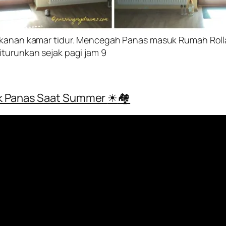
, kanan kamar tidur. Mencegah Panas masuk Rumah Roll
iturunkan sejak pagi jam 9
ak Panas Saat Summer
☀
🏘