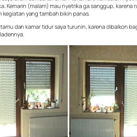
ika. Kemarin (malam) mau nyetrika ga sanggup, karena
 kegiatan yang tambah bikin panas.
 tamu dan kamar tidur saya turunin, karena dibalkon ba
lladennya.