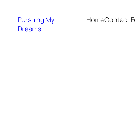
Skip
to
Pursuing My
Home
Contact F
content
Dreams