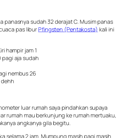
saja panasnya sudah 32 derajat C. Musim panas
 cuaca pas libur
Pfingsten (Pentakosta)
kali ini
 lagi nembus 26
n dehh
ermometer luar rumah saya pindahkan supaya
keluar rumah mau berkunjung ke rumah mertuaku,
akanya angkanya gila begitu.
ika selama 2 jam. Mumpung masih pagi masih