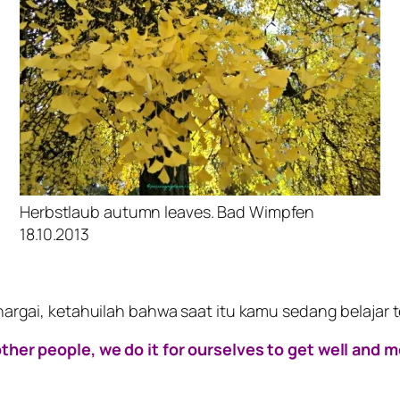
Herbstlaub autumn leaves. Bad Wimpfen
18.10.2013
hargai, ketahuilah bahwa saat itu kamu sedang belaja
ther people, we do it for ourselves to get well and m