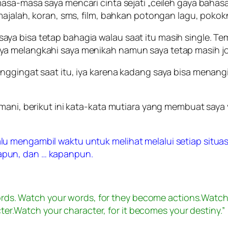
 masa-masa saya mencari cinta sejati „
ceileh gaya bahas
majalah, koran, sms, film, bahkan potongan lagu, pokok
aya bisa tetap bahagia walau saat itu masih single.
a melangkahi saya menikah namun saya tetap masih jom
enggingat saat itu, iya karena kadang saya bisa menan
imani, berikut ini kata-kata mutiara yang membuat saya
alu mengambil waktu untuk melihat melalui setiap situas
papun, dan … kapanpun.
ds. Watch your words, for they become actions.Watch 
er.Watch your character, for it becomes your destiny.”