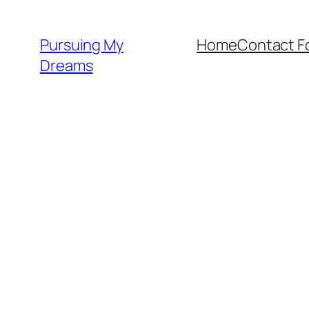
Skip
to
Pursuing My
Home
Contact F
content
Dreams