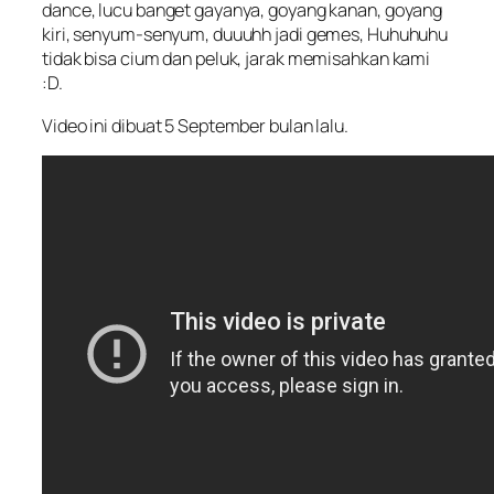
dance, lucu banget gayanya, goyang kanan, goyang
kiri, senyum-senyum, duuuhh jadi gemes, Huhuhuhu
tidak bisa cium dan peluk, jarak memisahkan kami
:D.
Video ini dibuat 5 September bulan lalu.