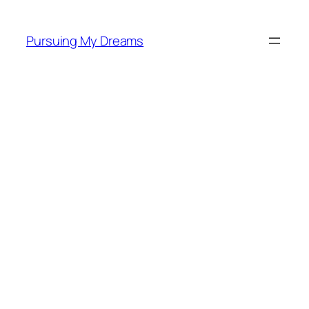
Skip
to
Pursuing My Dreams
content