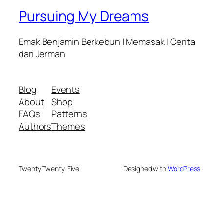
Pursuing My Dreams
Emak Benjamin Berkebun | Memasak | Cerita
dari Jerman
Blog
Events
About
Shop
FAQs
Patterns
Authors
Themes
Twenty Twenty-Five
Designed with
WordPress