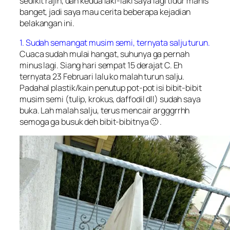
sedikit rajin, dan kedua laki-laki saya lagi tidur manis
banget, jadi saya mau cerita beberapa kejadian
belakangan ini.
1. Sudah semangat musim semi, ternyata salju turun.
Cuaca sudah mulai hangat, suhunya ga pernah
minus lagi. Siang hari sempat 15 derajat C. Eh
ternyata 23 Februari lalu ko malah turun salju.
Padahal plastik/kain penutup pot-pot isi bibit-bibit
musim semi (tulip, krokus, daffodil dll) sudah saya
buka. Lah malah salju, terus mencair argggrrhh
semoga ga busuk deh bibit-bibitnya 🙁 .