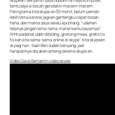
skypean. Benjamin saya dudukin di meja komputer,
tentu saja si bocah geratakin macem-macem.
Paling lama kita skype an 30 menit, belum pernah
lebih lama karena jagoan gantengku cepat bosan
haha, dan mama saya selalu aja bilang: “
udahan
telpnya jangan lama-lama, mahal kamu bayarnya
“.
Iihhh padahal udah dibilang „
gretong maaa, gratis tis
tis kan kita sama-sama online di skype
”. Kita skypean
di pagi hari. Saat Ben sudah kenyang, jadi
harapannya dia akan anteng selama skype an.
Video Gaya Benjamin video skype