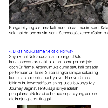
Bunga ini yang pertama kali muncul saat musim semi. Kal
selamat datang musim semi. Schneeglöckchen (Galanthu
4. Dikasih buku sama Nelda di Norway
Saya kenal Nelda sudah lama banget. Dulu
kenalannnya karena kita sama-sama pernah join
dbcn Oriflame. Ketemu muka cuma satu kali pas ada
pertemuan oriflame. Siapa sangka sampai sekarang
kami masih keep in touch ya Nel. Nah Nelda baru
bikin buku lewat self publishing. Judul bukunya ‘
My
Journey Begins
’. Tentu saja isinya adalah
pengalaman Nelda di beberapa negara yang pernah
dia kunjungi atau tinggali.