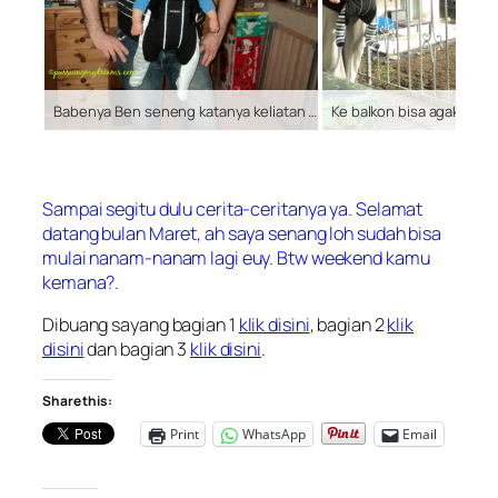
Babenya Ben seneng katanya keliatan langsing karena ketutup sama Benjamin hehe
Sampai segitu dulu cerita-ceritanya ya. Selamat
datang bulan Maret, ah saya senang loh sudah bisa
mulai nanam-nanam lagi euy. Btw weekend kamu
kemana?.
Dibuang sayang bagian 1
klik disini
, bagian 2
klik
disini
dan bagian 3
klik disini
.
Share this:
Print
WhatsApp
Email