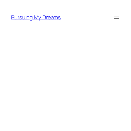
Skip
to
Pursuing My Dreams
content