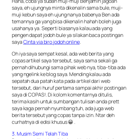
Haha, coba ya sudah muji-muji Benjamin jagoan
saya, eh ujungnya minta dikenalin sama bule, muji-
muji kebun saya eh ujung nanya babenya Ben ada
temannya ga yang bisa dikenalin hahah boleh juga
usahanya ya. Seperti biasanya kalau ada yang
pengen dapat jodoh bule ya silakan baca postingan
saya
Cinta via biro jodoh online
.
Oh iya saya sempat kesal, ada web berita yang
copas artikel saya tersebut, saya sama sekali ga
pernah dihubungi sama pihak web nya, tiba-tiba ada
yang ngelink ke blog saya. Mending kalau ada
sepatah dua patah kata pada artikel dari web
tersebut, dari huruf pertama sampai akhir postingan
saya di COPAS!. Di kolom komentarnya ditulis,
terima kasih untuk sumbangan tulisan anda
prett
saya kaga pernah nyumbang tuh, ada juga web
berita tersebut yang copas tanpa izin. Ntar deh
curhatnya di edisi khusus 😀 .
3. Musim Semi Telah Tiba