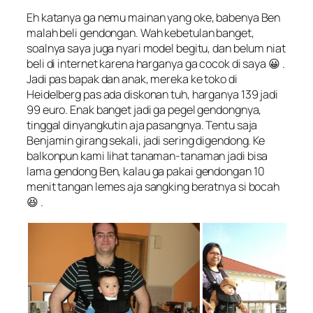
Eh katanya ga nemu mainan yang oke, babenya Ben
malah beli gendongan. Wah kebetulan banget,
soalnya saya juga nyari model begitu, dan belum niat
beli di internet karena harganya ga cocok di saya 😀 .
Jadi pas bapak dan anak, mereka ke toko di
Heidelberg pas ada diskonan tuh, harganya 139 jadi
99 euro. Enak banget jadi ga pegel gendongnya,
tinggal dinyangkutin aja pasangnya. Tentu saja
Benjamin girang sekali, jadi sering digendong. Ke
balkonpun kami lihat tanaman-tanaman jadi bisa
lama gendong Ben, kalau ga pakai gendongan 10
menit tangan lemes aja sangking beratnya si bocah
😆 .