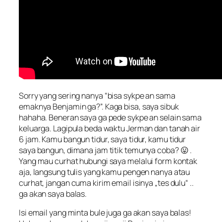
Sorry yang sering nanya “
bisa sykpe an sama
emaknya Benjamin ga
?”. Kaga bisa, saya sibuk
hahaha. Beneran saya ga pede sykpe an selain sama
keluarga. Lagipula beda waktu Jerman dan tanah air
6 jam. Kamu bangun tidur, saya tidur, kamu tidur
saya bangun, dimana jam titik temunya coba? 😛 .
Yang mau curhat hubungi saya melalui form kontak
aja, langsung tulis yang kamu pengen nanya atau
curhat, jangan cuma kirim email isinya „tes dulu“ ..
ga akan saya balas.
Isi email yang minta bule juga ga akan saya balas!