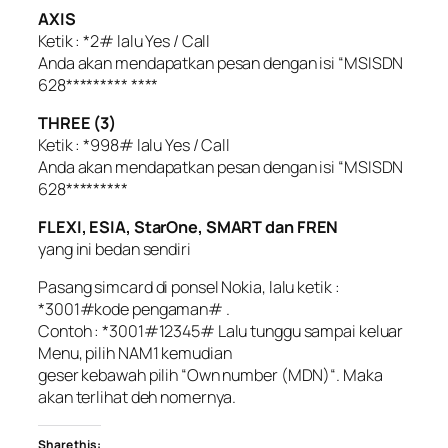
AXIS
Ketik : *2# lalu Yes / Call
Anda akan mendapatkan pesan dengan isi “MSISDN
628********* ****
THREE (3)
Ketik : *998# lalu Yes / Call
Anda akan mendapatkan pesan dengan isi “MSISDN
628*********
FLEXI, ESIA, StarOne, SMART dan FREN
yang ini bedan sendiri
Pasang simcard di ponsel Nokia, lalu ketik :
*3001#kode pengaman# .
Contoh : *3001#12345# Lalu tunggu sampai keluar
Menu, pilih NAM1 kemudian
geser kebawah pilih “Own number (MDN)“. Maka
akan terlihat deh nomernya.
Share this: