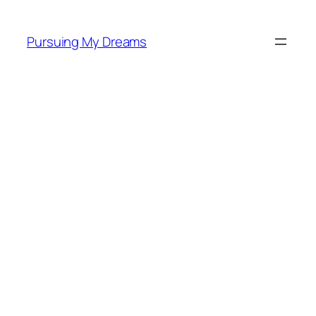
Skip
to
Pursuing My Dreams
content