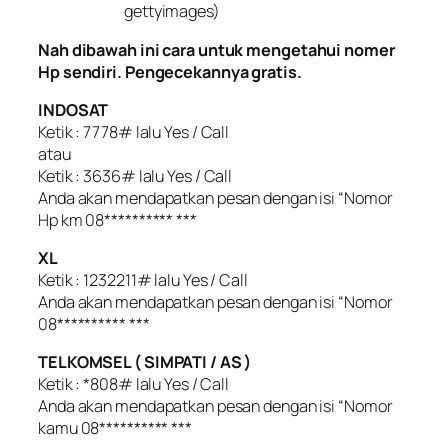
gettyimages)
Nah dibawah ini cara untuk mengetahui nomer
Hp sendiri. Pengecekannya gratis.
INDOSAT
Ketik :
777
8# lalu Yes / Call
atau
Ketik :
363
6# lalu Yes / Call
Anda akan mendapatkan pesan dengan isi “Nomor
Hp km 08********** ***
XL
Ketik :
123
22
1
1# lalu Yes / Call
Anda akan mendapatkan pesan dengan isi “Nomor
08********** ***
TELKOMSEL ( SIMPATI / AS )
Ketik : *808# lalu Yes / Call
Anda akan mendapatkan pesan dengan isi “Nomor
kamu 08********** ***