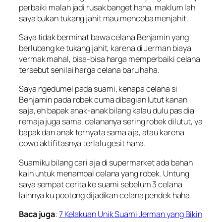
perbaiki malah jadi rusak banget haha, maklum lah
saya bukan tukang jahit mau mencoba menjahit.
Saya tidak berminat bawa celana Benjamin yang
berlubang ke tukang jahit, karena di Jerman biaya
vermak mahal, bisa-bisa harga memperbaiki celana
tersebut senilai harga celana baru haha.
Saya ngedumel pada suami, kenapa celana si
Benjamin pada robek cuma dibagian lutut kanan
saja, eh bapak anak-anak bilang kalau dulu pas dia
remaja juga sama, celananya sering robek dilutut, ya
bapak dan anak ternyata sama aja, atau karena
cowo aktifitasnya terlalu gesit haha.
Suamiku bilang cari aja di supermarket ada bahan
kain untuk menambal celana yang robek. Untung
saya sempat cerita ke suami sebelum 3 celana
lainnya ku pootong dijadikan celana pendek haha.
Baca juga
:
7 Kelakuan Unik Suami Jerman yang Bikin