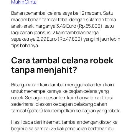
Makin Cinta
Bahan penambal celana saya beli 2 macam. Satu
macam bahan tambal tebal dengan sulaman tema
anak-anak, harganya 3,49 Euro (Rp.55.800), satu
lagi bahan jeans, isi 2 kain tambalan harga
sepaketnya 2,99 Euro (Rp.47,800) yang ini jauh lebih
tips bahanya.
Cara tambal celana robek
tanpa menjahit?
Bisa gunakan kain tambal menggunakan lem kain
untuk menempelkannya ke bagian celana yang
robek. Sebagian besar lem kain hanyalah aplikasi
sederhana, oleskan ke bagian belakang bahan
tambal (patch) lalu tempelkan ke bagian yang robek.
Hasil baca dari internet, tambalan dengan disterika
begini bisa sampai 25 kali pencucian bertahan itu