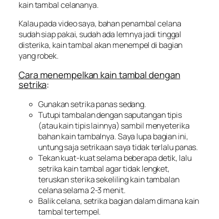
kain tambal celananya.
Kalau pada video saya, bahan penambal celana
sudah siap pakai, sudah ada lemnya jadi tinggal
disterika, kain tambal akan menempel di bagian
yang robek.
Cara menempelkan kain tambal dengan
setrika
:
Gunakan setrika panas sedang.
Tutupi tambalan dengan saputangan tipis
(atau kain tipis lainnya) sambil menyeterika
bahan kain tambalnya. Saya lupa bagian ini,
untung saja setrikaan saya tidak terlalu panas.
Tekan kuat-kuat selama beberapa detik, lalu
setrika kain tambal agar tidak lengket,
teruskan sterika sekeliling kain tambalan
celana selama 2-3 menit.
Balik celana, setrika bagian dalam dimana kain
tambal tertempel.