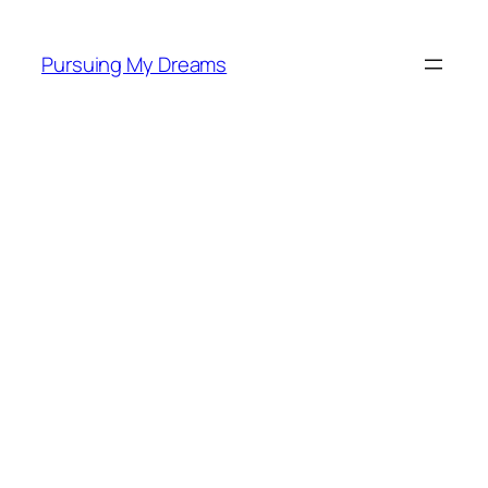
Skip
to
Pursuing My Dreams
content