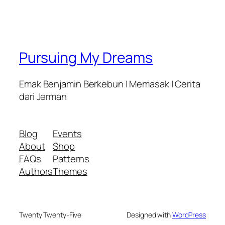
Pursuing My Dreams
Emak Benjamin Berkebun | Memasak | Cerita
dari Jerman
Blog
Events
About
Shop
FAQs
Patterns
Authors
Themes
Twenty Twenty-Five
Designed with
WordPress