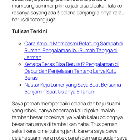
mumpung summer pikirku jadi bisa dipakai, lalu ko
rasanya sayang ada 3 celana panjang lainnya kalau
harus dipotong juga.
Tulisan Terkini
Cara Ampuh Membasmi Belatung Sampah di
Rumah: Pengalaman Ibu Rumah Tangga di
Jerman
Kenapa Beras Bisa Berulat? Pengalaman di
Dapur dan Penjelasan Tentang Larva Kutu
Beras
Nastar Keju Lumer yang Saya Buat Bersama
Benjamin Saat Usianya 5 Tahun
Saya pernah memperbaiki celana dan baju suami
yang robek, hanya beberapa kali dipakai malah
tambah besar robeknya, ya iyalah kalau bolongnya
besar harusnya di tambal kan haha. Trus pernah
sekali kena omel tukang jahit, karena saya bawa
celana suami yang robek parah dan yang sudah saya