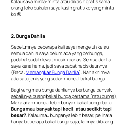
Kalau saya minta-minta atau dikasih gratis sama
orang toko bakalan saya kasih gratis ke yang minta
ko 😛 .
2. Bunga Dahlia
Sebelumnya beberapa kali saya mengeluh kalau
semua dahlia saya belum ada yang berbunga,
padahal sudah lewat musim panas. Semua dahlia
saya kena hama, jadi saya babat habis daunnya
(Baca:
Memangkas Bunga Dahlia
). Nah akhirnya
ada satu jenis yang sudah muncul bakal bunga.
Bagi
yang mau bunga dahlianya berbunga banyak,
sebaiknya buang bakal bunga pertama (ratu bunga)
.
Maka akan muncul lebih banyak bakal bunga baru.
Bunga mau banyak tapi kecil, atau sedikit tapi
besar?
. Kalau mau bunganya lebih besar, pelihara
hanya beberapa bakal bunga saja, lainnya dibuang.