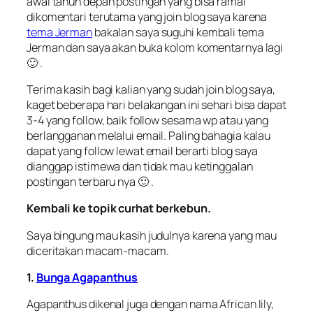
awal tahun depan postingan yang bisa ramai
dikomentari terutama yang join blog saya karena
tema Jerman
bakalan saya suguhi kembali tema
Jerman dan saya akan buka kolom komentarnya lagi
🙂 .
Terima kasih bagi kalian yang sudah join blog saya,
kaget beberapa hari belakangan ini sehari bisa dapat
3-4 yang follow, baik follow sesama wp atau yang
berlangganan melalui email. Paling bahagia kalau
dapat yang follow lewat email berarti blog saya
dianggap istimewa dan tidak mau ketinggalan
postingan terbaru nya 🙂 .
Kembali ke topik curhat berkebun.
Saya bingung mau kasih judulnya karena yang mau
diceritakan macam-macam.
1.
Bunga Agapanthus
Agapanthus dikenal juga dengan nama African lily,