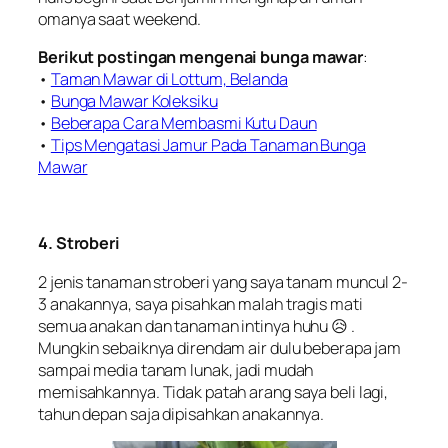
omanya saat weekend.
Berikut postingan mengenai bunga mawar
:
•
Taman Mawar di Lottum, Belanda
•
Bunga Mawar Koleksiku
•
Beberapa Cara Membasmi Kutu Daun
•
Tips Mengatasi Jamur Pada Tanaman Bunga
Mawar
4. Stroberi
2 jenis tanaman stroberi yang saya tanam muncul 2-
3 anakannya, saya pisahkan malah tragis mati
semua anakan dan tanaman intinya huhu 😥 .
Mungkin sebaiknya direndam air dulu beberapa jam
sampai media tanam lunak, jadi mudah
memisahkannya. Tidak patah arang saya beli lagi,
tahun depan saja dipisahkan anakannya.