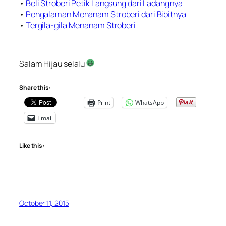
•
Beli Stroberi Petik Langsung dari Ladangnya
•
Pengalaman Menanam Stroberi dari Bibitnya
•
Tergila-gila Menanam Stroberi
Salam Hijau selalu
Share this:
Print
WhatsApp
Email
Like this:
October 11, 2015