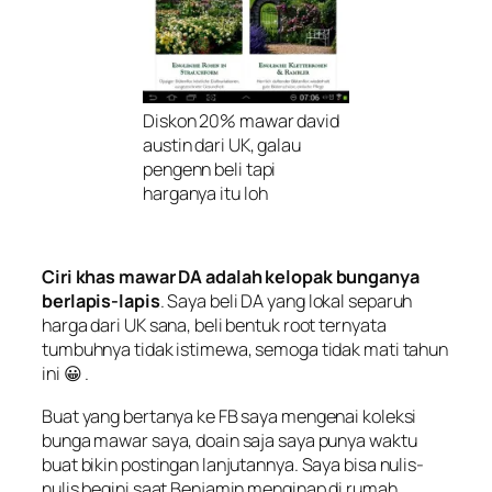
Diskon 20% mawar david
austin dari UK, galau
pengenn beli tapi
harganya itu loh
Ciri khas mawar DA adalah kelopak bunganya
berlapis-lapis
. Saya beli DA yang lokal separuh
harga dari UK sana, beli bentuk root ternyata
tumbuhnya tidak istimewa, semoga tidak mati tahun
ini 😀 .
Buat yang bertanya ke FB saya mengenai koleksi
bunga mawar saya, doain saja saya punya waktu
buat bikin postingan lanjutannya. Saya bisa nulis-
nulis begini saat Benjamin menginap di rumah