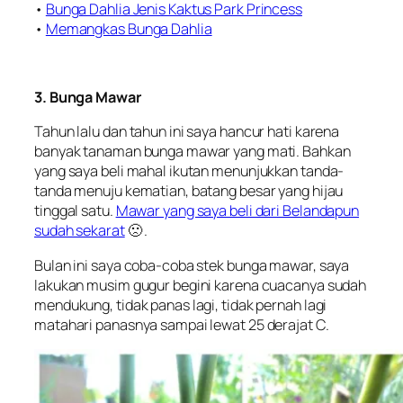
•
Bunga Dahlia Jenis Kaktus Park Princess
•
Memangkas Bunga Dahlia
3. Bunga Mawar
Tahun lalu dan tahun ini saya hancur hati karena
banyak tanaman bunga mawar yang mati. Bahkan
yang saya beli mahal ikutan menunjukkan tanda-
tanda menuju kematian, batang besar yang hijau
tinggal satu.
Mawar yang saya beli dari Belandapun
sudah sekarat
🙁 .
Bulan ini saya coba-coba stek bunga mawar, saya
lakukan musim gugur begini karena cuacanya sudah
mendukung, tidak panas lagi, tidak pernah lagi
matahari panasnya sampai lewat 25 derajat C.