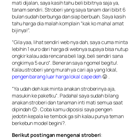
mati dijalan, saya kasih tahu beli bibitnya saja ya,
tanam sendiri. Stroberi yang saya tanam dari bibit 6
bulan sudah berbunga dan siap berbuah. Saya kasih
tahu harga dia malah komplain “
kak ko mahal amat
bijinya
!”.
“
Gila yaa, lihat sendiri web nya dah, saya cuma minta
lebihin 1 euro dari harga di webnya supaya bisa nutup
ongkir kalau ada rencana beli lagi, beli sendiri sana
ongkirnya 5 euro
“. Beneran saya ngomel begitu!.
Kalau stroberi yang murah ya cari aja yang lokal,
pengen barang luar harga lokal cape deh
😛 .
“
Ya udah deh kak minta anakan stroberinya aja,
masukin ke paketku
“. Padahal saya sudah bilang
anakan stroberi dan tanaman inti mati semua saat
dipindah 🙁 . Coba kamu diposisi saya pengen
jedotin kepala ke tembok ga sih kalau punya teman
berkebun model begini?.
Berikut postingan mengenai stroberi
: