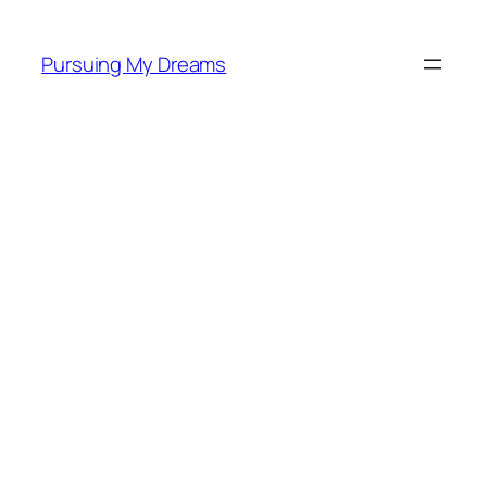
Skip
to
Pursuing My Dreams
content