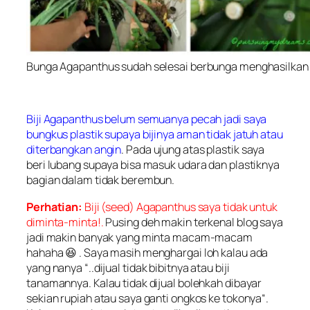
Bunga Agapanthus sudah selesai berbunga menghasilkan bi
Biji Agapanthus belum semuanya pecah jadi saya
bungkus plastik supaya bijinya aman tidak jatuh atau
diterbangkan angin
. Pada ujung atas plastik saya
beri lubang supaya bisa masuk udara dan plastiknya
bagian dalam tidak berembun.
Perhatian:
Biji (seed) Agapanthus saya tidak untuk
diminta-minta!.
Pusing deh makin terkenal blog saya
jadi makin banyak yang minta macam-macam
hahaha 😆 . Saya masih menghargai loh kalau ada
yang nanya “..
dijual tidak bibitnya atau biji
tanamannya. Kalau tidak dijual bolehkah dibayar
sekian rupiah atau saya ganti ongkos ke tokonya
“.