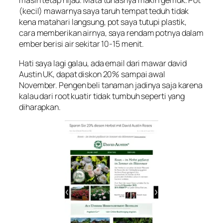
masih tetap hijau. Mata tunasnya makin gemuk. Pot
(kecil) mawarnya saya taruh tempat teduh tidak
kena matahari langsung, pot saya tutupi plastik,
cara memberikan airnya, saya rendam potnya dalam
ember berisi air sekitar 10-15 menit.
Hati saya lagi galau, ada email dari mawar david
Austin UK, dapat diskon 20% sampai awal
November. Pengen beli tanaman jadinya saja karena
kalau dari root kuatir tidak tumbuh seperti yang
diharapkan.