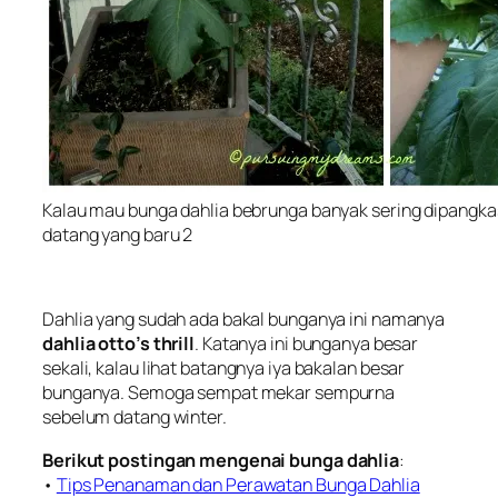
Kalau mau bunga dahlia bebrunga banyak sering dipangkas
datang yang baru 2
Dahlia yang sudah ada bakal bunganya ini namanya
dahlia otto’s thrill
. Katanya ini bunganya besar
sekali, kalau lihat batangnya iya bakalan besar
bunganya. Semoga sempat mekar sempurna
sebelum datang winter.
Berikut postingan mengenai bunga dahlia
:
•
Tips Penanaman dan Perawatan Bunga Dahlia