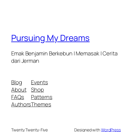
Pursuing My Dreams
Emak Benjamin Berkebun | Memasak | Cerita
dari Jerman
Blog
Events
About
Shop
FAQs
Patterns
Authors
Themes
Twenty Twenty-Five
Designed with
WordPress