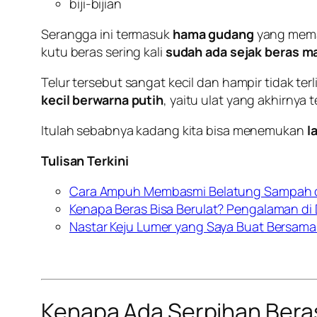
biji-bijian
Serangga ini termasuk
hama gudang
yang meman
kutu beras sering kali
sudah ada sejak beras m
Telur tersebut sangat kecil dan hampir tidak te
kecil berwarna putih
, yaitu ulat yang akhirnya t
Itulah sebabnya kadang kita bisa menemukan
l
Tulisan Terkini
Cara Ampuh Membasmi Belatung Sampah d
Kenapa Beras Bisa Berulat? Pengalaman di
Nastar Keju Lumer yang Saya Buat Bersama
Kenapa Ada Serpihan Beras