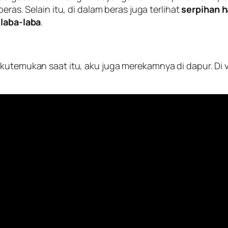
eras. Selain itu, di dalam beras juga terlihat
serpihan h
 laba-laba
.
utemukan saat itu, aku juga merekamnya di dapur. Di vide