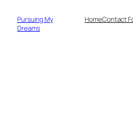
Skip
to
Pursuing My
Home
Contact F
content
Dreams