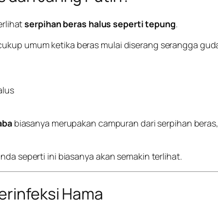
erlihat
serpihan beras halus seperti tepung
.
 cukup umum ketika beras mulai diserang serangga gud
alus
laba
biasanya merupakan campuran dari serpihan beras, si
da seperti ini biasanya akan semakin terlihat.
erinfeksi Hama