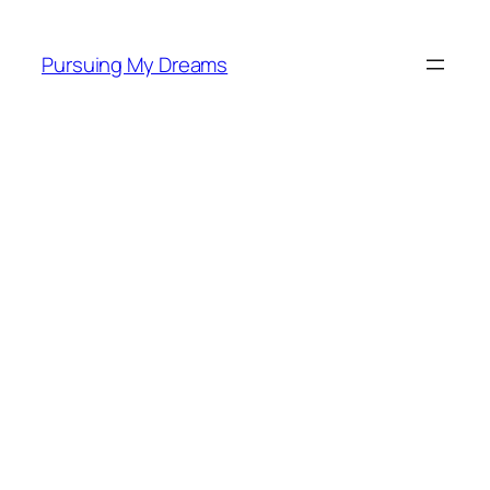
Skip
to
Pursuing My Dreams
content