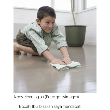
A boy cleaning up (Foto: gettyimages)
Bocah: Ibu, bisakah saya mendapat