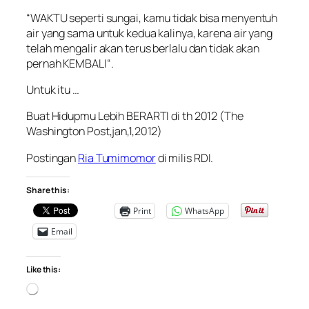
“
WAKTU seperti sungai, kamu tidak bisa menyentuh
air yang sama untuk kedua kalinya, karena air yang
telah mengalir akan terus berlalu dan tidak akan
pernah KEMBALI
“.
Untuk itu …
Buat Hidupmu Lebih BERARTI di th 2012 (The
Washington Post,jan,1,2012)
Postingan
Ria Tumimomor
di milis RDI.
Share this:
Print
WhatsApp
Email
Like this:
Loading…