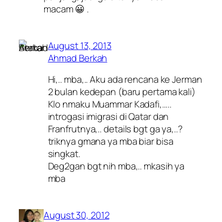
macam 😀 .
August 13, 2013
Ahmad Berkah
Hi,.. mba,.. Aku ada rencana ke Jerman
2 bulan kedepan (baru pertama kali)
Klo nmaku Muammar Kadafi,…..
introgasi imigrasi di Qatar dan
Franfrutnya,.. details bgt ga ya,..?
triknya gmana ya mba biar bisa
singkat.
Deg2gan bgt nih mba,.. mkasih ya
mba
August 30, 2012