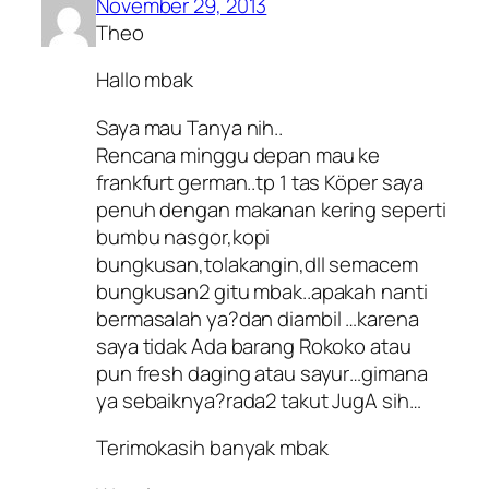
November 29, 2013
Theo
Hallo mbak
Saya mau Tanya nih..
Rencana minggu depan mau ke
frankfurt german..tp 1 tas Köper saya
penuh dengan makanan kering seperti
bumbu nasgor,kopi
bungkusan,tolakangin,dll semacem
bungkusan2 gitu mbak..apakah nanti
bermasalah ya?dan diambil …karena
saya tidak Ada barang Rokoko atau
pun fresh daging atau sayur…gimana
ya sebaiknya?rada2 takut JugA sih…
Terimokasih banyak mbak