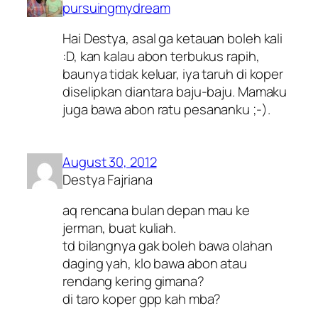
pursuingmydream
Hai Destya, asal ga ketauan boleh kali
:D, kan kalau abon terbukus rapih,
baunya tidak keluar, iya taruh di koper
diselipkan diantara baju-baju. Mamaku
juga bawa abon ratu pesananku ;-).
August 30, 2012
Destya Fajriana
aq rencana bulan depan mau ke
jerman, buat kuliah.
td bilangnya gak boleh bawa olahan
daging yah, klo bawa abon atau
rendang kering gimana?
di taro koper gpp kah mba?