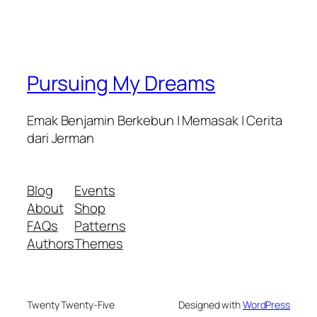
Pursuing My Dreams
Emak Benjamin Berkebun | Memasak | Cerita
dari Jerman
Blog
Events
About
Shop
FAQs
Patterns
Authors
Themes
Twenty Twenty-Five
Designed with
WordPress