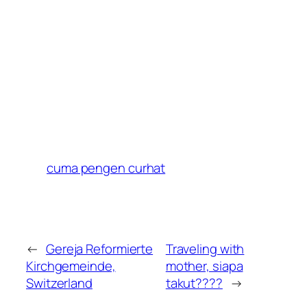
cuma pengen curhat
←
Gereja Reformierte
Traveling with
Kirchgemeinde,
mother, siapa
Switzerland
takut????
→