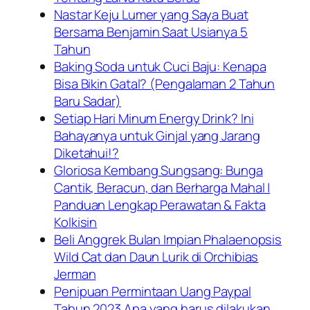
Nastar Keju Lumer yang Saya Buat
Bersama Benjamin Saat Usianya 5
Tahun
Baking Soda untuk Cuci Baju: Kenapa
Bisa Bikin Gatal? (Pengalaman 2 Tahun
Baru Sadar)
Setiap Hari Minum Energy Drink? Ini
Bahayanya untuk Ginjal yang Jarang
Diketahui!?
Gloriosa Kembang Sungsang: Bunga
Cantik, Beracun, dan Berharga Mahal |
Panduan Lengkap Perawatan & Fakta
Kolkisin
Beli Anggrek Bulan Impian Phalaenopsis
Wild Cat dan Daun Lurik di Orchibias
Jerman
Penipuan Permintaan Uang Paypal
Tahun 2023 Apa yang harus dilakukan